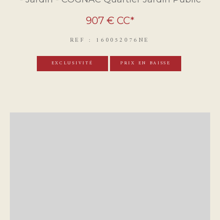
907 €
CC*
REF : 160052076NE
EXCLUSIVITÉ
PRIX EN BAISSE