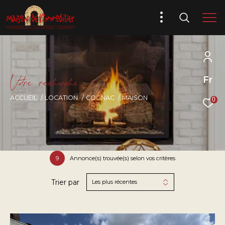
V
o
r
e
r
e
c
e
c
e
Fr
ACCUEIL
LOCATION
COGNAC
MAISON
0
9
Annonce(s) trouvée(s) selon vos critères
Trier par
Les plus récentes