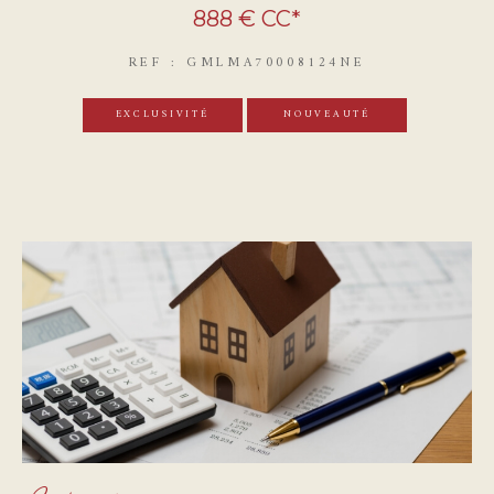
888 €
CC*
REF : GMLMA70008124NE
EXCLUSIVITÉ
NOUVEAUTÉ