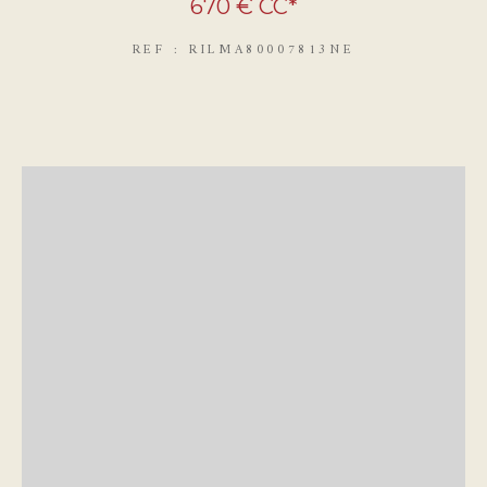
670 €
CC*
REF : RILMA80007813NE