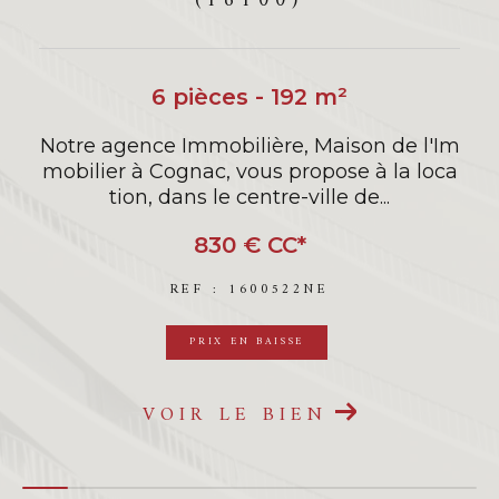
(16130)
9 pièces - 380 m²
 agence immobilière Maison de l'Im
Notre agen
ier à Cognac, vous propose de déco
mobilier 
vrir à la vente, à seulement 10...
prése
495 000 €
REF : 16005201NE
PRIX EN BAISSE
SOUS-
VOIR LE BIEN