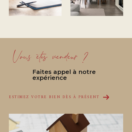
professionnels, d'un choix de locaux
commerciaux, bureaux et commerces.
Sur le secteur de Royan, notre spécialité se
porte uniquement sur la vente où nous
intervenons sur tout le littoral de Meschers à
Saint Palais pour vous accompagner dans
Vous êtes vendeur ?
l'acquisition ou la vente de votre résidence
principale ou secondaire.
Notre expérience de l'immobilier
nous
Faites appel à notre
expérience
permet une analyse permanente du marché
local et une maîtrise parfaite des évolutions,
ceci dans le but de vous donner l'assurance
ESTIMEZ VOTRE BIEN DÈS À PRÉSENT
d'un prix juste pour une transaction efficace.
Notre équipe, composée de 11 personnes, est
avant tout formée de techniciens de
l'immobilier capables de réunir les