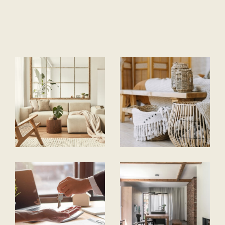
UNE ADRESSE POUR TROUVER LA VÔTRE ET
VOUS ACCOMPAGNER DANS LA RÉALISATION
DE VOTRE PROJET IMMOBILIER.
Située Place François 1er à Cognac
, en
Nouvelle-Aquitaine, notre agence bénéficie
d'une notoriété et d'une excellente
réputation depuis plus de 40 ans.
A Cognac et dans un rayon de 15 à 20 kms, au
cœur de la Charente et de la Charente
Maritime, nous vous proposons un choix
important de biens à la location ou à la vente :
appartements, maisons de ville, charentaises,
pavillons, belles demeures mais aussi terrains
à bâtir, programmes neufs… pour que votre
décision rime avec passion et raison.
Nous disposons également, pour les