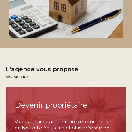
compétences juridiques et fiscales pour une
gestion optimisée de votre patrimoine
immobilier. Leur passion commune étant la
réalisation de votre rêve, vous pourrez
compter sur la disponibilité de chacun à tous
les niveaux de services : transaction, location
et gestion locative.
CE SITE A ÉTÉ CRÉÉ POUR VOUS, N'HÉSITEZ
PAS À NOUS POSER VOS QUESTIONS ET À
L'agence vous propose
NOUS SOUMETTRE VOS PROJETS, NOTRE
ses services
RÉPONSE VOUS PARVIENDRA DANS LES
PLUS BREFS DÉLAIS.
Devenir propriétaire
Vous souhaitez acquérir un bien immobilier
en Nouvelle Aquitaine et plus précisément