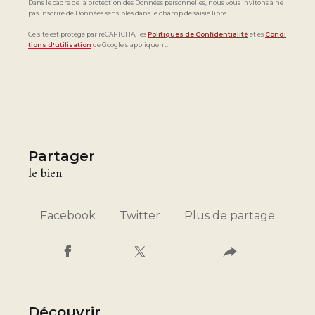
Dans le cadre de la protection des Données personnelles, nous vous invitons à ne
pas inscrire de Données sensibles dans le champ de saisie libre.
Ce site est protégé par reCAPTCHA, les
Politiques de Confidentialité
et es
Condi
tions d'utilisation
de Google s'appliquent.
partager
le bien
Facebook
Twitter
Plus de partage
découvrir