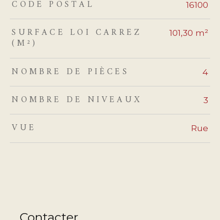
CODE POSTAL
TRAD_ZEPHYR_Caracteristique
TRAD_ZEPHYR_Valeurs
16100
SURFACE LOI CARREZ
101,30 m²
(M²)
NOMBRE DE PIÈCES
4
NOMBRE DE NIVEAUX
3
VUE
Rue
Contacter