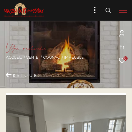
V
o
r
e
r
e
c
e
c
e
Fr
ACCUEIL
VENTE
COGNAC
IMMEUBLE
0
RETOUR