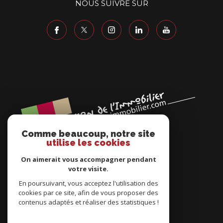
NOUS SUIVRE SUR
Comme beaucoup, notre site
utilise les cookies
On aimerait vous accompagner pendant
votre visite.
En poursuivant, vous acceptez l'utilisation des
cookies par ce site, afin de vous proposer des
ADHÉRENTS
contenus adaptés et réaliser des statistiques !