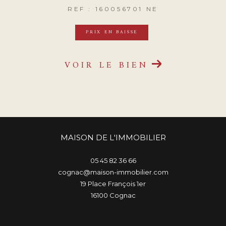
REF : 160056701 NE
PRIX EN BAISSE
VOIR LE BIEN
MAISON DE L'IMMOBILIER
05 45 82 36 66
cognac@maison-immobilier.com
19 Place François 1er
16100
cognac