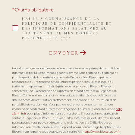
* Champ obligatoire
J'AI PRIS CONNAISSANCE DE LA
POLITIQUE DE CONFIDENTIALITÉ ET
DES INFORMATIONS RELATIVES AU
TRAITEMENT DE MES DONNÉES
PERSONNELLES (*)*
ENVOYER
Les informations recueillies sur ce formulaire sont enregistrées dans un fichier
informatisé par La Boite Immo agissant comme Sous-traitant du traitement
pour la gestion de la clientèle/prospects de l'Agence / du Réseau qui reste
Responsable du Traitement de vos Données personnelles. La base légale du
traitement repose sur l'intérêt légitime de l'Agence / du Réseau. Elles sont
conservées jusqu'à demande de suppression et sont destinées à l'Agence / au
Réseau. Conformément à la loi « informatique et libertés », vous disposez des
droits d’accès, de rectification, d’effacement, d’opposition, de limitation et de
portabilité de vos données. Vous pouvez retirer votre consentement à tout
moment en contactant directement l’Agence / Le Réseau. Consultez le site
http
s://cnil.fr/fr
pour plus d’informations sur vos droits. Si vous estimez, après avoir
contacté l'Agence / le Réseau, que vos droits « Informatique et Libertés » ne sont
pas respectés, vous pouvez adresser une réclamation à la CNIL. Nous vous
informons de l’existence de la liste d'opposition au démarchage téléphonique «
Bloctel », sur laquelle vous pouvez vous inscrire ici :
https://www.bloctel.gouv.fr
.