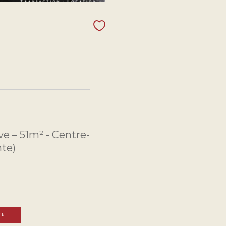
ve – 51m² - Centre-
te)
TÉ