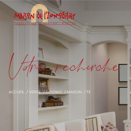
V
o
r
e
r
e
c
e
c
e
ACCUEIL
VENTE
COGNAC
MAISON
T3