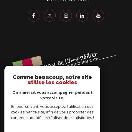
Comme beaucoup, notre site
utilise les cookies
On aimerait vous accompagner pendant
votre visite.
En poursuivant, vous acceptez l'utilisation des
cookies par ce site, afin de vous proposer des
ADHÉRENTS
contenus adaptés et réaliser des statistiques !