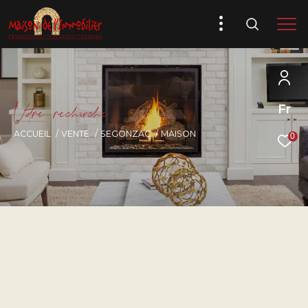
V
o
r
e
r
e
c
e
c
e
Fr
ACCUEIL
VENTE
SEGONZAC
MAISON
0