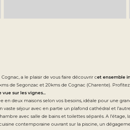
ognac, a le plaisir de vous faire découvrir c
et ensemble i
kms de Segonzac et 20kms de Cognac (Charente). Profitez 
vue sur les vignes...
ée en deux maisons selon vos besoins, idéale pour une grand
n vaste séjour avec en partie un plafond cathédral et l’aut
e chambre avec salle de bains et toilettes séparés. A l’éta
isine contemporaine ouvrant sur la piscine, un dégagement