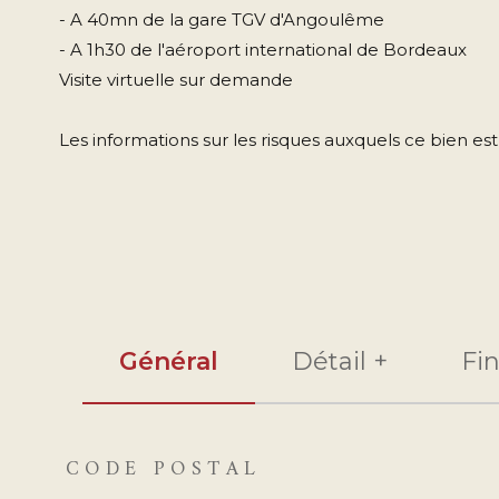
- A 40mn de la gare TGV d'Angoulême
- A 1h30 de l'aéroport international de Bordeaux
Visite virtuelle sur demande
Les informations sur les risques auxquels ce bien est
Général
Détail +
Fi
CODE POSTAL
TRAD_ZEPHYR_Caracteristique
TRAD_ZEPHYR_Val