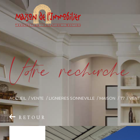
V
o
r
e
r
e
c
e
c
e
ACCUEIL
VENTE
LIGNIERES SONNEVILLE
MAISON
T7
VENT
RETOUR