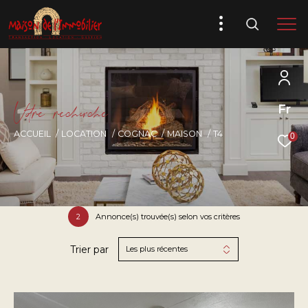
V
o
r
e
r
e
c
e
c
e
Fr
ACCUEIL
LOCATION
COGNAC
MAISON
T4
0
2
Annonce(s) trouvée(s) selon vos critères
Trier par
Les plus récentes