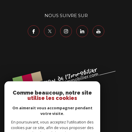
NOUS SUIVRE SUR
Comme beaucoup, notre site
utilise les cookies
On aimerait vous accompagner pendant
votre visite.
En poursuivant, vous acceptez l'utilisation des
cookies par ce site, afin de vous proposer des
ADHÉRENTS