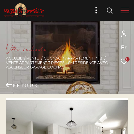
V
o
r
e
r
e
c
e
c
e
Fr
ACCUEIL
VENTE
COGNAC
APPARTEMENT
T3
0
VENTE APPARTEMENT 3 PIECES 40M RESIDENCE AVEC
ASCENSEUR GARAGE COGNAC
RETOUR