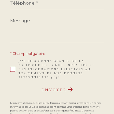
*
Message
*
* Champ obligatoire
J'AI PRIS CONNAISSANCE DE LA
POLITIQUE DE CONFIDENTIALITÉ ET
DES INFORMATIONS RELATIVES AU
TRAITEMENT DE MES DONNÉES
PERSONNELLES (*)*
ENVOYER
Les informations recueillies sur ce formulaire sont enregistrées dans un fichier
informatisé par La Boite Immo agissant comme Sous-traitant du traitement
pour la gestion de la clientèle/prospects de l'Agence / du Réseau qui reste