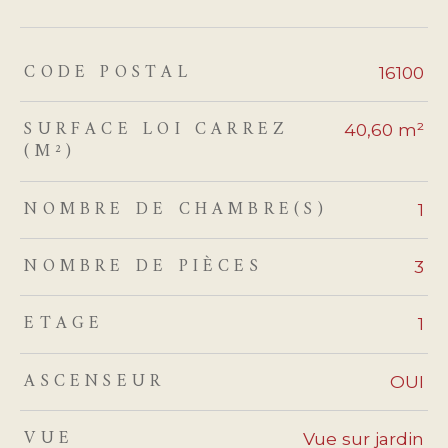
CODE POSTAL
TRAD_ZEPHYR_Caracteristique
TRAD_ZEPHYR_Valeurs
16100
SURFACE LOI CARREZ
40,60 m²
(M²)
NOMBRE DE CHAMBRE(S)
1
NOMBRE DE PIÈCES
3
ETAGE
1
ASCENSEUR
OUI
VUE
Vue sur jardin