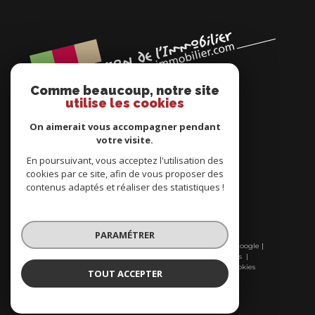
Comme beaucoup, notre site
utilise les cookies
On aimerait vous accompagner pendant
votre visite.
En poursuivant, vous acceptez l'utilisation des
cookies par ce site, afin de vous proposer des
ADHÉRENTS
contenus adaptés et réaliser des statistiques !
PARAMÉTRER
© 2026 | Tous droits réservés | Traduction powered by Google |
Nos honoraires
Plan du site
Mentions légales
Admin
Nos partenaires
Politique RGPD
Cookies
TOUT ACCEPTER