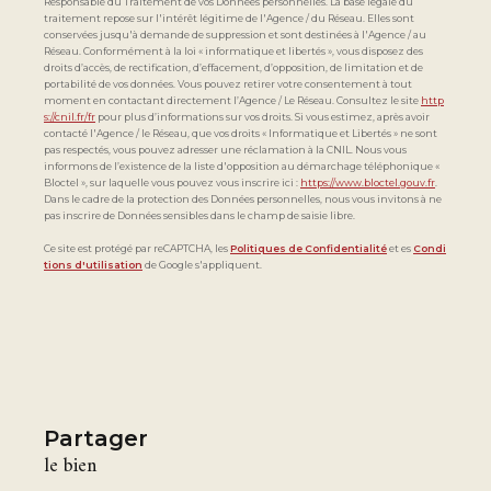
Responsable du Traitement de vos Données personnelles. La base légale du
traitement repose sur l'intérêt légitime de l'Agence / du Réseau. Elles sont
conservées jusqu'à demande de suppression et sont destinées à l'Agence / au
Réseau. Conformément à la loi « informatique et libertés », vous disposez des
droits d’accès, de rectification, d’effacement, d’opposition, de limitation et de
portabilité de vos données. Vous pouvez retirer votre consentement à tout
moment en contactant directement l’Agence / Le Réseau. Consultez le site
http
s://cnil.fr/fr
pour plus d’informations sur vos droits. Si vous estimez, après avoir
contacté l'Agence / le Réseau, que vos droits « Informatique et Libertés » ne sont
pas respectés, vous pouvez adresser une réclamation à la CNIL. Nous vous
informons de l’existence de la liste d'opposition au démarchage téléphonique «
Bloctel », sur laquelle vous pouvez vous inscrire ici :
https://www.bloctel.gouv.fr
.
Dans le cadre de la protection des Données personnelles, nous vous invitons à ne
pas inscrire de Données sensibles dans le champ de saisie libre.
Ce site est protégé par reCAPTCHA, les
Politiques de Confidentialité
et es
Condi
tions d'utilisation
de Google s'appliquent.
partager
le bien